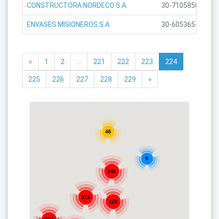
CONSTRUCTORA NORDECO S.A.
30-71058509-8
ENVASES MISIONEROS S.A.
30-60536547-3
«
1
2
...
221
222
223
224
225
226
227
228
229
»
46
9
240
313
122