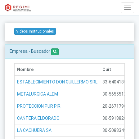
web.T
Navig
Videos Institucionales
Empresa - Buscador
Nombre
Cuit
ESTABLECIMIENTO DON GUILLERMO SRL
33-64041858-9
METALURGICA ALEM
30-56555127-9
PROTECCION PUR PIR
20-26717905-1
CANTERA ELDORADO
30-59188203-8
LA CACHUERA SA
30-50883497-3